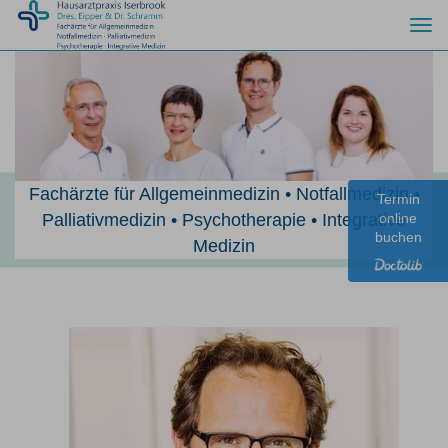
Togg
navi
Fachärzte für Allgemeinmedizin • Notfallmedizin •
Termin
Palliativmedizin • Psychotherapie • Integrative
online
buchen
Medizin