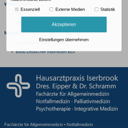
Weiterbildung
Essenziell
Externe Medien
Statistik
Zusatzbezeichnung Notfallmedizin, 2004
Zusatzbezeichnung Palliativmedizin, 2013
Akzeptieren
Mitgliedschaften
Einstellungen übernehmen
Hausärzteverband Hamburg
Bund Deutscher Internisten BDI
Fachärzte für Allgemeinmedizin • Notfallmedizin