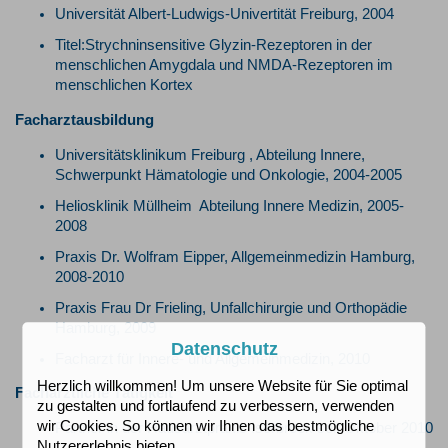
Universität Albert-Ludwigs-Univertität Freiburg, 2004
Titel:Strychninsensitive Glyzin-Rezeptoren in der
menschlichen Amygdala und NMDA-Rezeptoren im
menschlichen Kortex
Facharztausbildung
Universitätsklinikum Freiburg , Abteilung Innere,
Schwerpunkt Hämatologie und Onkologie, 2004-2005
Heliosklinik Müllheim Abteilung Innere Medizin, 2005-
2008
Praxis Dr. Wolfram Eipper, Allgemeinmedizin Hamburg,
2008-2010
Praxis Frau Dr Frieling, Unfallchirurgie und Orthopädie
Hamburg, 2009
Datenschutz
Facharzt für Innere- und Allgemeinmedizin, 2010
Herzlich willkommen! Um unsere Website für Sie optimal
Fachärztliche Tätigkeit
zu gestalten und fortlaufend zu verbessern, verwenden
wir Cookies. So können wir Ihnen das bestmögliche
Partner in der Hausarztpraxis Iserbrook seit Oktober 2010
Nutzererlebnis bieten.