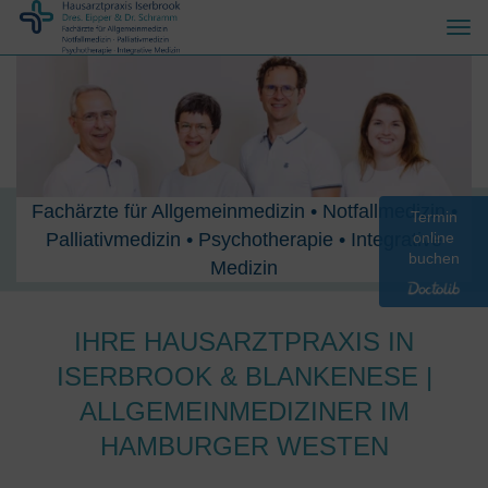
Togg
navi
Fachärzte für Allgemeinmedizin • Notfallmedizin •
Termin
Palliativmedizin • Psychotherapie • Integrative
online
buchen
Medizin
IHRE HAUSARZTPRAXIS IN
ISERBROOK & BLANKENESE |
ALLGEMEINMEDIZINER IM
HAMBURGER WESTEN