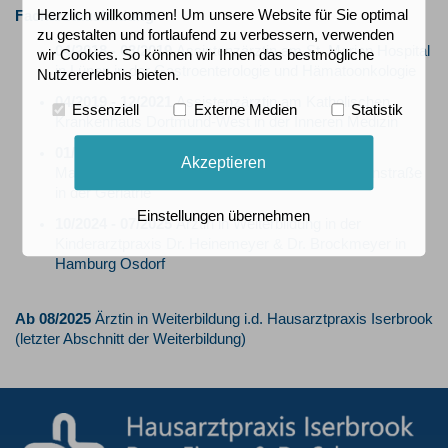
Herzlich willkommen! Um unsere Website für Sie optimal
Facharztausbildung
zu gestalten und fortlaufend zu verbessern, verwenden
04/2018 - 03/2019
Assistenzärztin am St. Marien Hospital
wir Cookies. So können wir Ihnen das bestmögliche
in Lünen in der Gastroenterologie und Hämatoonkologie
Nutzererlebnis bieten.
04/2019 - 12/2021
Assistenzärztin am Katholischen
Essenziell
Externe Medien
Statistik
Krankenhaus Dortmund-West in der Inneren Medizin
01/2022 - 03/2024
Assistenzärztin am
Akzeptieren
Marienkrankenhaus Schwerte, Standort Schützenstraße
in der Geriatrie
Einstellungen übernehmen
10/2024 - 07/2025
Ärztin in Weiterbildung in der
Kinderarztpraxis Dr. Heinemeyer & Dr. Brockmeyer in
Hamburg Osdorf
Ab 08/2025
Ärztin in Weiterbildung i.d. Hausarztpraxis Iserbrook
(letzter Abschnitt der Weiterbildung)