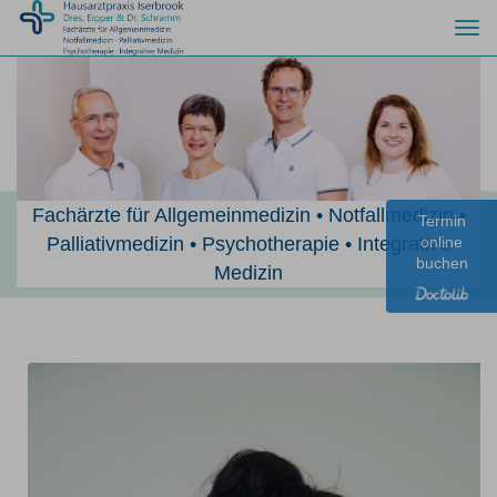
Togg
navi
Fachärzte für Allgemeinmedizin • Notfallmedizin •
Termin
Palliativmedizin • Psychotherapie • Integrative
online
buchen
Medizin