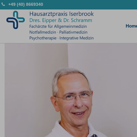
+49 (40) 8669340
Hom