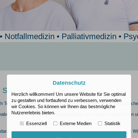
 Notfallmedizin • Palliativmedizin • Psy
Datenschutz
e Säuberlich
Herzlich willkommen! Um unsere Website für Sie optimal
zu gestalten und fortlaufend zu verbessern, verwenden
ich Teil unseres Teams, und seit Juni 2013 arbeite ich als Medizinisch
wir Cookies. So können wir Ihnen das bestmögliche
Nutzererlebnis bieten.
habe ich mich kontinuierlich weitergebildet, um meinen Patientinnen 
Essenziell
Externe Medien
Statistik
 darauf, Sie in unserer Praxis kennenzulernen und Sie mit meinem