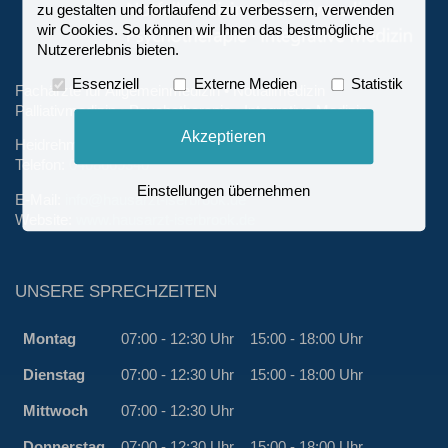
zu gestalten und fortlaufend zu verbessern, verwenden
wir Cookies. So können wir Ihnen das bestmögliche
Nutzererlebnis bieten.
Essenziell
Externe Medien
Statistik
Fachärzte für Allgemeinmedizin • Notfallmedizin
Palliativmedizin • Psychotherapie • Integrative Medizin
Akzeptieren
Heidrehmen 10 | 22589 Hamburg
Telefon:
0408669340
Einstellungen übernehmen
E-Mail:
info@hausarzt-iserbrook.de
Website:
www.hausarzt-iserbrook.de
UNSERE SPRECHZEITEN
Montag
07:00 - 12:30 Uhr
15:00 - 18:00 Uhr
Dienstag
07:00 - 12:30 Uhr
15:00 - 18:00 Uhr
Mittwoch
07:00 - 12:30 Uhr
Donnerstag
07:00 - 12:30 Uhr
15:00 - 18:00 Uhr