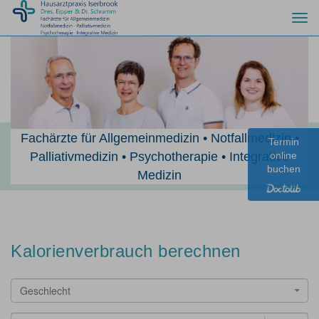
Togg
navi
Fachärzte für Allgemeinmedizin • Notfallmedizin •
Termin
Palliativmedizin • Psychotherapie • Integrative
online
buchen
Medizin
Kalorienverbrauch berechnen
Geschlecht